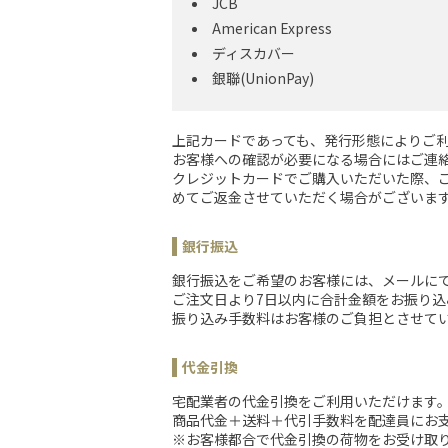
JCB
American Express
ディスカバー
銀聯(UnionPay)
上記カードであっても、発行形態によりご
お客様への確認が必要になる場合にはご連
クレジットカードでご購入いただいた際、
めてご返金させていただく場合がございま
銀行振込
銀行振込をご希望のお客様には、メールに
ご注文日より7日以内に合計金額をお振り込
振り込み手数料はお客様のご負担とさせて
代金引換
宅配業者の代金引換をご利用いただけます
商品代金＋送料＋代引手数料を配達員にお
※お客様都合で代金引換の荷物をお受け取